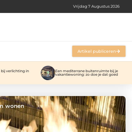
Vrijdag 7 Augustus 2026
Artikel publiceren
lichting in
Een mediterrane buitenruimte bij je
vakantiewoning: zo doe je dat goed
ern wonen