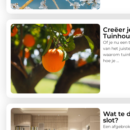
Creëer 
Tuinhou
Of je nu een 
van het juist
waarom tuinh
hoe je ...
Wat te d
slot?
Een afgebroke