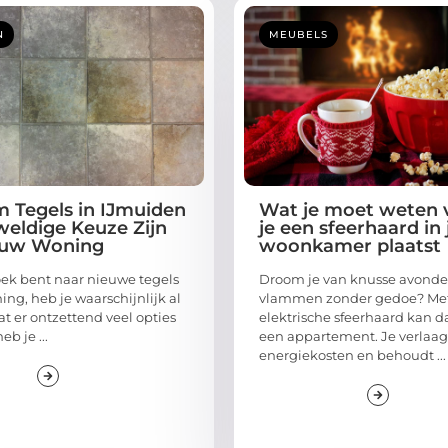
N
MEUBELS
 Tegels in IJmuiden
Wat je moet weten 
eldige Keuze Zijn
je een sfeerhaard in 
ouw Woning
woonkamer plaatst
zoek bent naar nieuwe tegels
Droom je van knusse avond
ing, heb je waarschijnlijk al
vlammen zonder gedoe? Me
t er ontzettend veel opties
elektrische sfeerhaard kan dat
eb je ...
een appartement. Je verlaagt
energiekosten en behoudt ...