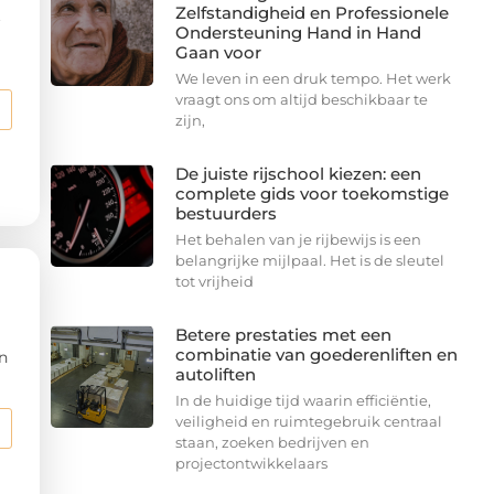
Zelfstandigheid en Professionele
t
Ondersteuning Hand in Hand
Gaan voor
We leven in een druk tempo. Het werk
vraagt ons om altijd beschikbaar te
zijn,
De juiste rijschool kiezen: een
complete gids voor toekomstige
bestuurders
Het behalen van je rijbewijs is een
belangrijke mijlpaal. Het is de sleutel
tot vrijheid
Betere prestaties met een
combinatie van goederenliften en
n
autoliften
In de huidige tijd waarin efficiëntie,
veiligheid en ruimtegebruik centraal
staan, zoeken bedrijven en
projectontwikkelaars