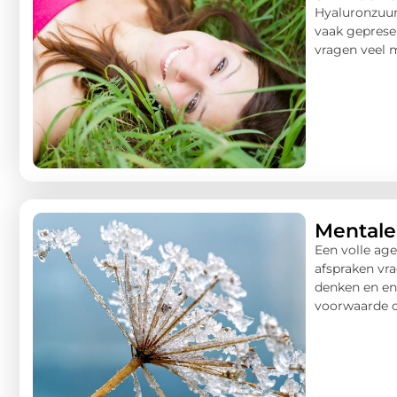
Hyaluronzuur
vaak gepresen
vragen veel me
Mentale
Een volle age
afspraken vrag
denken en en
voorwaarde o