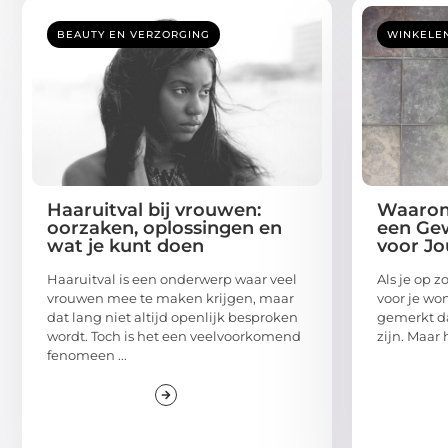
BEAUTY EN VERZORGING
WINKELE
Haaruitval bij vrouwen:
Waarom
oorzaken, oplossingen en
een Gew
wat je kunt doen
voor J
Haaruitval is een onderwerp waar veel
Als je op 
vrouwen mee te maken krijgen, maar
voor je won
dat lang niet altijd openlijk besproken
gemerkt da
wordt. Toch is het een veelvoorkomend
zijn. Maar h
fenomeen ...