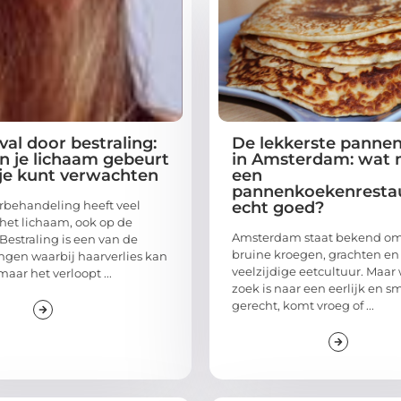
val door bestraling:
De lekkerste panne
in je lichaam gebeurt
in Amsterdam: wat
je kunt verwachten
een
pannenkoekenresta
rbehandeling heeft veel
echt goed?
het lichaam, ook op de
Amsterdam staat bekend om
Bestraling is een van de
bruine kroegen, grachten en
gen waarbij haarverlies kan
veelzijdige eetcultuur. Maar
aar het verloopt ...
zoek is naar een eerlijk en 
gerecht, komt vroeg of ...