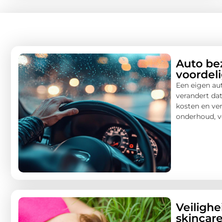
Auto be
voordeli
Een eigen au
verandert dat
kosten en ver
onderhoud, ve
Veiligh
skincar