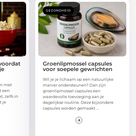
GEZONDHEID
voordat
Groenlipmossel capsules
je
voor soepele gewrichten
Wil je je lichaam op een natuurlijke
en met
manier ondersteunen? Dan zijn
t een
groenlipmossel capsules een
, zelfs in
waardevolle toevoeging aan je
 je
dagelijkse routine. Deze bijzondere
capsules worden gemaakt ...