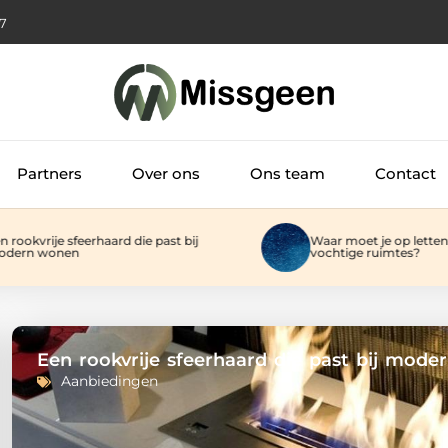
49
Partners
Over ons
Ons team
Contact
rije sfeerhaard die past bij
Waar moet je op letten bij ver
 wonen
vochtige ruimtes?
Een rookvrije sfeerhaard die past bij mod
Aanbiedingen