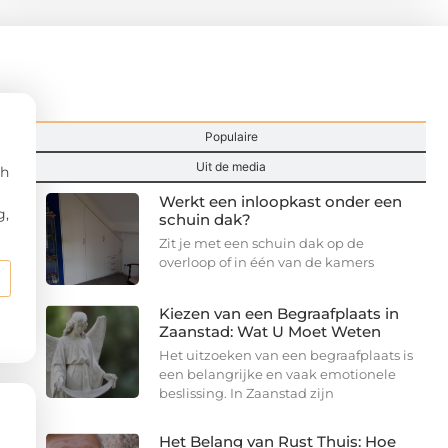
Hoogtepunten
Populaire
Uit de media
ch
Werkt een inloopkast onder een
g,
schuin dak?
Zit je met een schuin dak op de
overloop of in één van de kamers
Kiezen van een Begraafplaats in
Zaanstad: Wat U Moet Weten
Het uitzoeken van een begraafplaats is
een belangrijke en vaak emotionele
beslissing. In Zaanstad zijn
Het Belang van Rust Thuis: Hoe