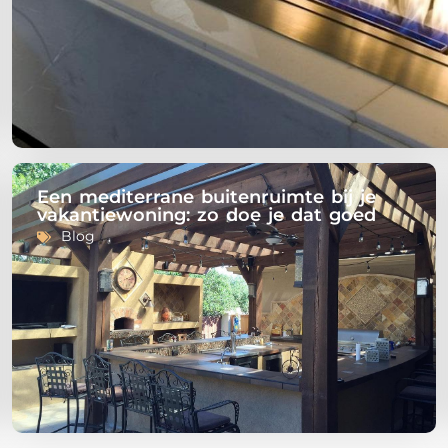
Een mediterrane buitenruimte bij je
vakantiewoning: zo doe je dat goed
Blog