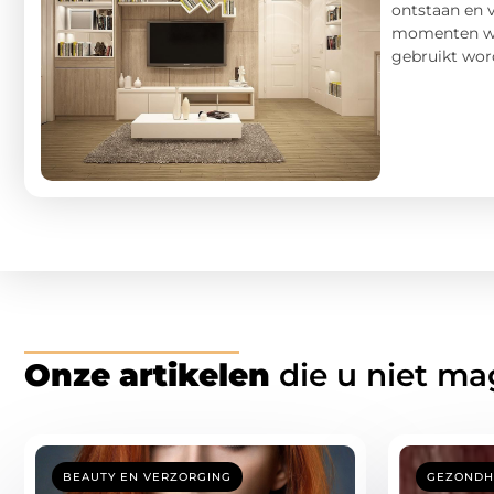
ontstaan en 
momenten waa
gebruikt word
Onze artikelen
die u niet ma
BEAUTY EN VERZORGING
GEZONDH