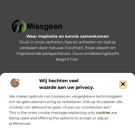
Waar inspiratie en kennis samenkomen
Duik in onze verhalen, tips en artikelen en laat je
verrassen door nieuwe inzichten, frisse ideeën en
inspirerende perspectieven. Jouw ontdekkingstocht
begint hier.
Wij hechten veel
Bericht categorie
waarde aan uw privacy.
We maken gebruik van cookies en vergelijkbare technologieën
om de gebruikerservaring te verbeteren. Klik op 'Accepteer alle
Onze informatie
cookies' om akkoord te gaan, of pas uw voorkeuren aan."
This is the main cookie message explaining why
cookies
are
Kwalitatieve backlinks: jouw sleutel tot betere online vindbaarheid
Geld verdienen via internet: haal het maximale uit jouw online kansen
being used and offering the options to accept or adjust
preferences.