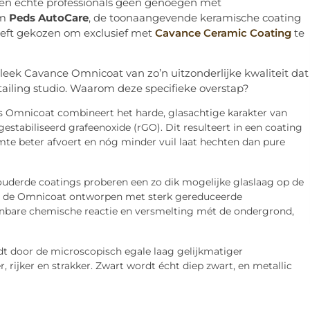
en echte professionals geen genoegen met
om
Peds AutoCare
, de toonaangevende keramische coating
heeft gekozen om exclusief met
Cavance Ceramic Coating
te
leek Cavance Omnicoat van zo’n uitzonderlijke kwaliteit dat
ailing studio. Waarom deze specifieke overstap?
 Omnicoat combineert het harde, glasachtige karakter van
stabiliseerd grafeenoxide (rGO). Dit resulteert in een coating
mte beter afvoert en nóg minder vuil laat hechten dan pure
uderde coatings proberen een zo dik mogelijke glaslaag op de
, is de Omnicoat ontworpen met sterk gereduceerde
aanbare chemische reactie en versmelting mét de ondergrond,
t door de microscopisch egale laag gelijkmatiger
, rijker en strakker. Zwart wordt écht diep zwart, en metallic