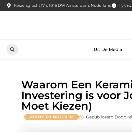
Keizersgracht 174, 1016 DW Amsterdam, Nederland
15:38:4
Uit De Media
Waarom Een Keramis
Investering is voor
Moet Kiezen)
Gepubliceerd Door: M
AUTO'S EN MOTOREN