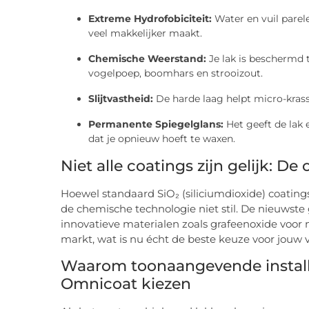
Extreme Hydrofobiciteit:
Water en vuil parele
veel makkelijker maakt.
Chemische Weerstand:
Je lak is beschermd t
vogelpoep, boomhars en strooizout.
Slijtvastheid:
De harde laag helpt micro-krass
Permanente Spiegelglans:
Het geeft de lak
dat je opnieuw hoeft te waxen.
Niet alle coatings zijn gelijk: 
Hoewel standaard SiO₂ (siliciumdioxide) coatin
de chemische technologie niet stil. De nieuwst
innovatieve materialen zoals grafeenoxide voor
markt, wat is nu écht de beste keuze voor jouw 
Waarom toonaangevende installa
Omnicoat kiezen