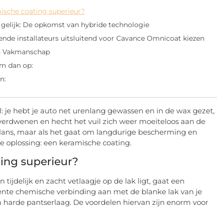
ische coating superieur?
jn gelijk: De opkomst van hybride technologie
e installateurs uitsluitend voor Cavance Omnicoat kiezen
en Vakmanschap
em dan op:
n:
l: je hebt je auto net urenlang gewassen en in de wax gezet,
 verdwenen en hecht het vuil zich weer moeiteloos aan de
e glans, maar als het gaat om langdurige bescherming en
e oplossing: een keramische coating.
ing superieur?
n tijdelijk en zacht vetlaagje op de lak ligt, gaat een
te chemische verbinding aan met de blanke lak van je
m harde pantserlaag. De voordelen hiervan zijn enorm voor