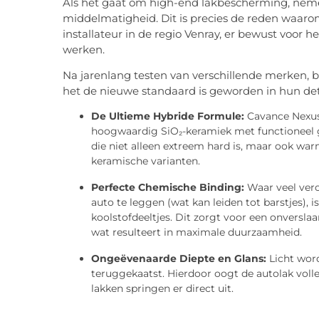
Als het gaat om high-end lakbescherming, nem
middelmatigheid. Dit is precies de reden waar
installateur in de regio Venray, er bewust voor 
werken.
Na jarenlang testen van verschillende merken, b
het de nieuwe standaard is geworden in hun det
De Ultieme Hybride Formule:
Cavance Nexus
hoogwaardig SiO₂-keramiek met functioneel ge
die niet alleen extreem hard is, maar ook war
keramische varianten.
Perfecte Chemische Binding:
Waar veel vero
auto te leggen (wat kan leiden tot barstjes)
koolstofdeeltjes. Dit zorgt voor een onversl
wat resulteert in maximale duurzaamheid.
Ongeëvenaarde Diepte en Glans:
Licht word
teruggekaatst. Hierdoor oogt de autolak voller
lakken springen er direct uit.