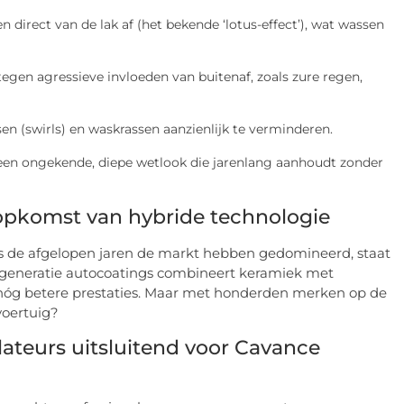
n direct van de lak af (het bekende ‘lotus-effect’), wat wassen
egen agressieve invloeden van buitenaf, zoals zure regen,
en (swirls) en waskrassen aanzienlijk te verminderen.
 een ongekende, diepe wetlook die jarenlang aanhoudt zonder
De opkomst van hybride technologie
gs de afgelopen jaren de markt hebben gedomineerd, staat
e generatie autocoatings combineert keramiek met
 nóg betere prestaties. Maar met honderden merken op de
voertuig?
teurs uitsluitend voor Cavance