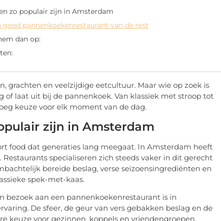
 zo populair zijn in Amsterdam
 goed pannenkoekenrestaurant van de rest
 hem dan op:
ten:
 grachten en veelzijdige eetcultuur. Maar wie op zoek is
 of laat uit bij de pannenkoek. Van klassiek met stroop tot
enoeg keuze voor elk moment van de dag.
ulair zijn in Amsterdam
rt food dat generaties lang meegaat. In Amsterdam heeft
 Restaurants specialiseren zich steeds vaker in dit gerecht
mbachtelijk bereide beslag, verse seizoensingrediënten en
lassieke spek-met-kaas.
Een bezoek aan een pannenkoekenrestaurant is in
ervaring. De sfeer, de geur van vers gebakken beslag en de
ire keuze voor gezinnen, koppels en vriendengroepen.