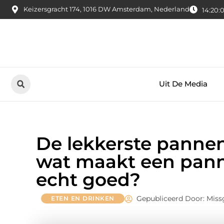
Keizersgracht 174, 1016 DW Amsterdam, Nederland
14:20:
Uit De Media
De lekkerste panne
wat maakt een pan
echt goed?
Gepubliceerd Door: Miss
ETEN EN DRINKEN