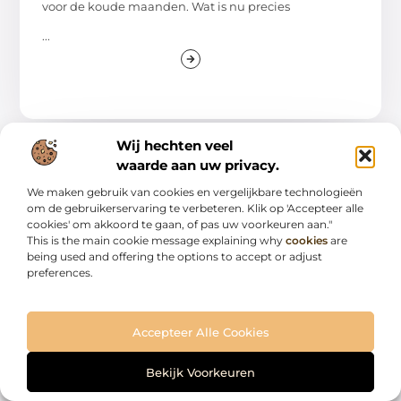
voor de koude maanden. Wat is nu precies
...
Wij hechten veel
waarde aan uw privacy.
AANBIEDINGEN
We maken gebruik van cookies en vergelijkbare technologieën
om de gebruikerservaring te verbeteren. Klik op 'Accepteer alle
cookies' om akkoord te gaan, of pas uw voorkeuren aan."
This is the main cookie message explaining why
cookies
are
being used and offering the options to accept or adjust
preferences.
Propenda – Huurovereenkomst: wat moet
Accepteer Alle Cookies
u bepalen?
Een huurovereenkomst is de sleutel tot een
Bekijk Voorkeuren
duidelijke en juridisch beschermde relatie tussen