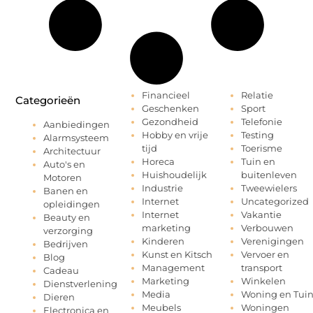
Financieel
Relatie
Categorieën
Geschenken
Sport
Gezondheid
Telefonie
Aanbiedingen
Hobby en vrije
Testing
Alarmsysteem
tijd
Toerisme
Architectuur
Horeca
Tuin en
Auto's en
Huishoudelijk
buitenleven
Motoren
Industrie
Tweewielers
Banen en
Internet
Uncategorized
opleidingen
Internet
Vakantie
Beauty en
marketing
Verbouwen
verzorging
Kinderen
Verenigingen
Bedrijven
Kunst en Kitsch
Vervoer en
Blog
Management
transport
Cadeau
Marketing
Winkelen
Dienstverlening
Media
Woning en Tui
Dieren
Meubels
Woningen
Electronica en