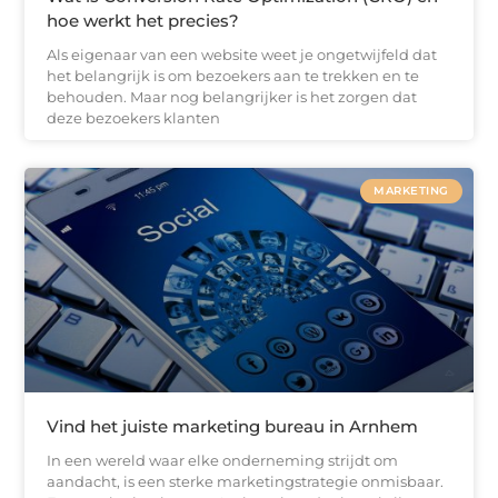
hoe werkt het precies?
Als eigenaar van een website weet je ongetwijfeld dat
het belangrijk is om bezoekers aan te trekken en te
behouden. Maar nog belangrijker is het zorgen dat
deze bezoekers klanten
MARKETING
Vind het juiste marketing bureau in Arnhem
In een wereld waar elke onderneming strijdt om
aandacht, is een sterke marketingstrategie onmisbaar.