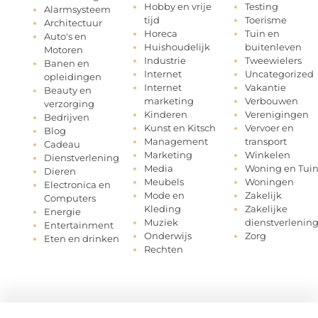
Hobby en vrije
Testing
Alarmsysteem
tijd
Toerisme
Architectuur
Horeca
Tuin en
Auto's en
Huishoudelijk
buitenleven
Motoren
Industrie
Tweewielers
Banen en
Internet
Uncategorized
opleidingen
Internet
Vakantie
Beauty en
marketing
Verbouwen
verzorging
Kinderen
Verenigingen
Bedrijven
Kunst en Kitsch
Vervoer en
Blog
Management
transport
Cadeau
Marketing
Winkelen
Dienstverlening
Media
Woning en Tui
Dieren
Meubels
Woningen
Electronica en
Mode en
Zakelijk
Computers
Kleding
Zakelijke
Energie
Muziek
dienstverlenin
Entertainment
Onderwijs
Zorg
Eten en drinken
Rechten