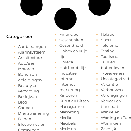
Financieel
Relatie
Categorieën
Geschenken
Sport
Gezondheid
Telefonie
Aanbiedingen
Hobby en vrije
Testing
Alarmsysteem
tijd
Toerisme
Architectuur
Horeca
Tuin en
Auto's en
Huishoudelijk
buitenleven
Motoren
Industrie
Tweewielers
Banen en
Internet
Uncategorized
opleidingen
Internet
Vakantie
Beauty en
marketing
Verbouwen
verzorging
Kinderen
Verenigingen
Bedrijven
Kunst en Kitsch
Vervoer en
Blog
Management
transport
Cadeau
Marketing
Winkelen
Dienstverlening
Media
Woning en Tui
Dieren
Meubels
Woningen
Electronica en
Mode en
Zakelijk
Computers