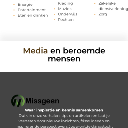
Kleding
Zakelijke
Energie
Muziek
dienstverlenin
Entertainment
Onderwijs
Zorg
Eten en drinken
Rechten
Media
en beroemde
mensen
Waar inspiratie en kennis samenkomen
Duik in onze verhalen, tips en artikelen en laat je
verrassen door nieuwe inzichten, frisse ideeën en
inspirerende perspectieven. Jouw ontdekkingstocht