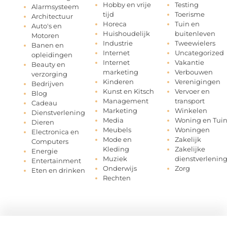
Hobby en vrije
Testing
Alarmsysteem
tijd
Toerisme
Architectuur
Horeca
Tuin en
Auto's en
Huishoudelijk
buitenleven
Motoren
Industrie
Tweewielers
Banen en
Internet
Uncategorized
opleidingen
Internet
Vakantie
Beauty en
marketing
Verbouwen
verzorging
Kinderen
Verenigingen
Bedrijven
Kunst en Kitsch
Vervoer en
Blog
Management
transport
Cadeau
Marketing
Winkelen
Dienstverlening
Media
Woning en Tui
Dieren
Meubels
Woningen
Electronica en
Mode en
Zakelijk
Computers
Kleding
Zakelijke
Energie
Muziek
dienstverlenin
Entertainment
Onderwijs
Zorg
Eten en drinken
Rechten