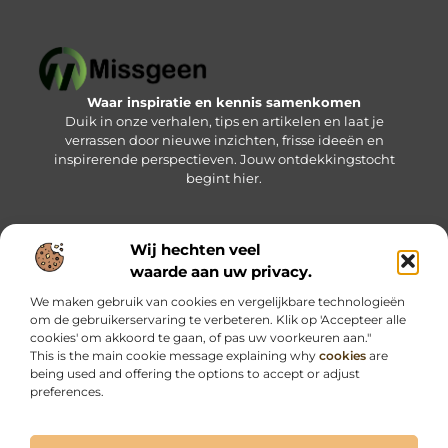
Waar inspiratie en kennis samenkomen
Duik in onze verhalen, tips en artikelen en laat je
verrassen door nieuwe inzichten, frisse ideeën en
inspirerende perspectieven. Jouw ontdekkingstocht
begint hier.
Wij hechten veel
Bericht categorie
waarde aan uw privacy.
We maken gebruik van cookies en vergelijkbare technologieën
om de gebruikerservaring te verbeteren. Klik op 'Accepteer alle
Onze informatie
cookies' om akkoord te gaan, of pas uw voorkeuren aan."
This is the main cookie message explaining why
cookies
are
Kwalitatieve backlinks: jouw sleutel tot betere online vindbaarheid
Geld verdienen via internet: haal het maximale uit jouw online kansen
being used and offering the options to accept or adjust
preferences.