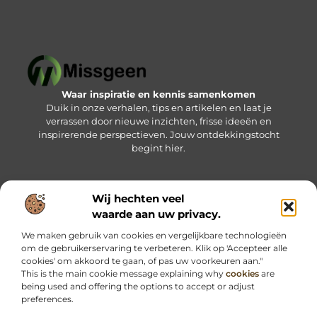
Waar inspiratie en kennis samenkomen
Duik in onze verhalen, tips en artikelen en laat je
verrassen door nieuwe inzichten, frisse ideeën en
inspirerende perspectieven. Jouw ontdekkingstocht
begint hier.
Wij hechten veel
Bericht categorie
waarde aan uw privacy.
We maken gebruik van cookies en vergelijkbare technologieën
om de gebruikerservaring te verbeteren. Klik op 'Accepteer alle
Onze informatie
cookies' om akkoord te gaan, of pas uw voorkeuren aan."
This is the main cookie message explaining why
cookies
are
Kwalitatieve backlinks: jouw sleutel tot betere online vindbaarheid
Geld verdienen via internet: haal het maximale uit jouw online kansen
being used and offering the options to accept or adjust
preferences.