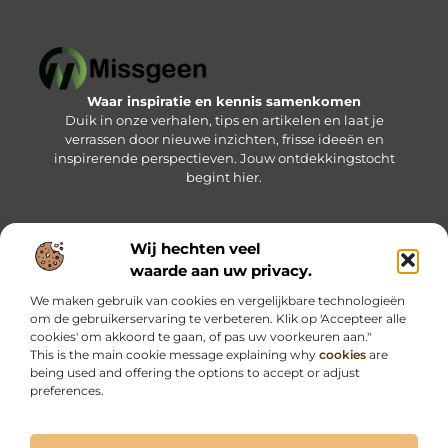
Waar inspiratie en kennis samenkomen
Duik in onze verhalen, tips en artikelen en laat je
verrassen door nieuwe inzichten, frisse ideeën en
inspirerende perspectieven. Jouw ontdekkingstocht
begint hier.
Wij hechten veel
Bericht categorie
waarde aan uw privacy.
We maken gebruik van cookies en vergelijkbare technologieën
om de gebruikerservaring te verbeteren. Klik op 'Accepteer alle
Onze informatie
cookies' om akkoord te gaan, of pas uw voorkeuren aan."
This is the main cookie message explaining why
cookies
are
Kwalitatieve backlinks: jouw sleutel tot betere online vindbaarheid
Geld verdienen via internet: haal het maximale uit jouw online kansen
being used and offering the options to accept or adjust
preferences.