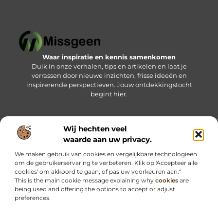
Waar inspiratie en kennis samenkomen
Duik in onze verhalen, tips en artikelen en laat je
verrassen door nieuwe inzichten, frisse ideeën en
inspirerende perspectieven. Jouw ontdekkingstocht
begint hier.
Wij hechten veel
Bericht categorie
waarde aan uw privacy.
We maken gebruik van cookies en vergelijkbare technologieën
om de gebruikerservaring te verbeteren. Klik op 'Accepteer alle
Onze informatie
cookies' om akkoord te gaan, of pas uw voorkeuren aan."
This is the main cookie message explaining why
cookies
are
Kwalitatieve backlinks: jouw sleutel tot betere online vindbaarheid
Geld verdienen via internet: haal het maximale uit jouw online kansen
being used and offering the options to accept or adjust
preferences.