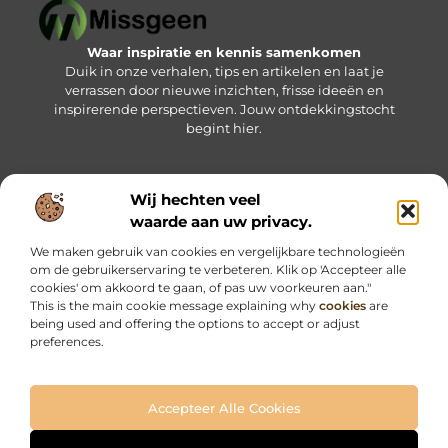
Waar inspiratie en kennis samenkomen
Duik in onze verhalen, tips en artikelen en laat je
verrassen door nieuwe inzichten, frisse ideeën en
inspirerende perspectieven. Jouw ontdekkingstocht
begint hier.
Wij hechten veel
Bericht categorie
waarde aan uw privacy.
We maken gebruik van cookies en vergelijkbare technologieën
om de gebruikerservaring te verbeteren. Klik op 'Accepteer alle
Onze informatie
cookies' om akkoord te gaan, of pas uw voorkeuren aan."
This is the main cookie message explaining why
cookies
are
Kwalitatieve backlinks: jouw sleutel tot betere online vindbaarheid
Geld verdienen via internet: haal het maximale uit jouw online kansen
being used and offering the options to accept or adjust
preferences.
Accepteer Alle Cookies
Website index
Cookiebeleid (EU)
@2025 www.missgeen.nl. All Right Reserved.