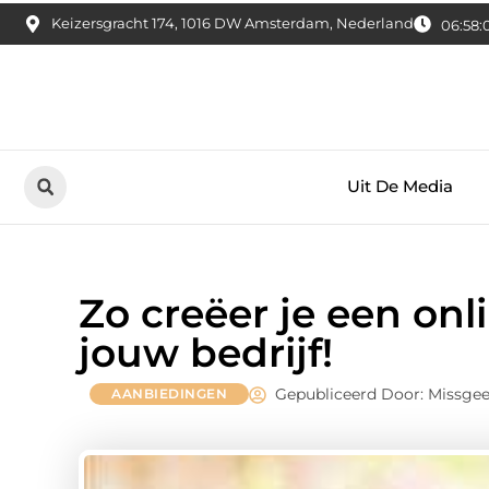
Keizersgracht 174, 1016 DW Amsterdam, Nederland
06:58:
Uit De Media
Zo creëer je een onl
jouw bedrijf!
Gepubliceerd Door: Missge
AANBIEDINGEN