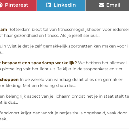
Pinterest
LinkedIn
Email
rdam
Rotterdam biedt tal van fitnessmogelijkheden voor iederee
 haar gezondheid en fitness. Als je jezelf serieus...
uin Wist je dat je zelf gemakkelijk sportnetten kan maken voor i
..
e bespaart een spaarlamp werkelijk?
We hebben het allemaal
tseling valt het licht uit. Je kijkt in de stoppenkast en ziet...
 shoppen
In de wereld van vandaag draait alles om gemak en
oor kleding. Met een kleding shop die...
een belangrijk aspect van je lichaam omdat het je in staat stelt te
 is dus...
 Zandvoort krijgt dan wordt je netjes thuis opgehaald, vaak door
ak...