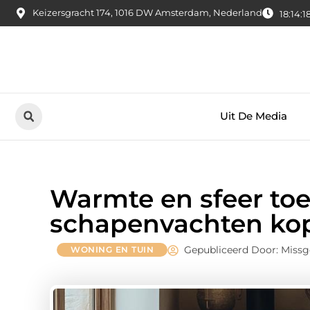
Keizersgracht 174, 1016 DW Amsterdam, Nederland
18:14:1
Uit De Media
Warmte en sfeer to
schapenvachten ko
Gepubliceerd Door: Miss
WONING EN TUIN