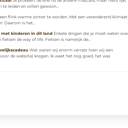
nzaal
Je probeert de ene na de andere mascara, maar niets lijkt 
 te leiden en willen gewoon...
 een flink warme zomer te worden. Met een veranderend klimaat
n. Daarom is het...
 met kinderen in dit land
Enkele dingen die je moet weten ove
fietsen de way of life. Fietsen is namelijk de...
welijkscadeau
Wat waren wij enorm verrast toen wij een
r voor de website) kregen. Ik weet het nog goed, het was