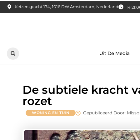
Keizersgracht 174, 1016 DW Amsterdam, Nederland
14:21:0
Uit De Media
De subtiele kracht 
rozet
Gepubliceerd Door: Miss
WONING EN TUIN