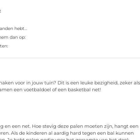
t
 handen hebt…
 hem dan op:
ten:
aken voor in jouw tuin? Dit is een leuke bezigheid, zeker als
 samen een voetbaldoel of een basketbal net!
 en een net. Hoe stevig deze palen moeten zijn, hangt een
deren. Als de kinderen al aardig hard tegen een bal kunnen
n. Je hebt palen nodig voor het geraamte van het doel: