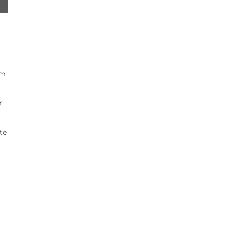
om
r
te