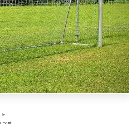
uin
ldoel: