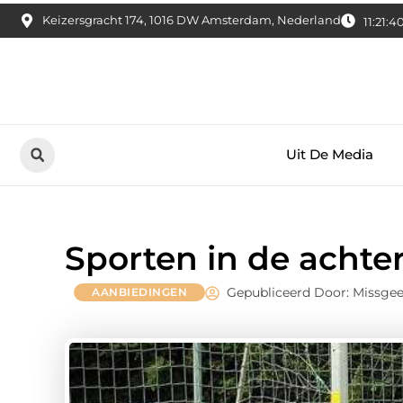
Keizersgracht 174, 1016 DW Amsterdam, Nederland
11:21:41
Uit De Media
Sporten in de achte
Gepubliceerd Door: Missge
AANBIEDINGEN