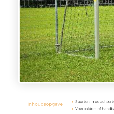
Sporten in de achtert
Inhoudsopgave
Voetbaldoel of handba