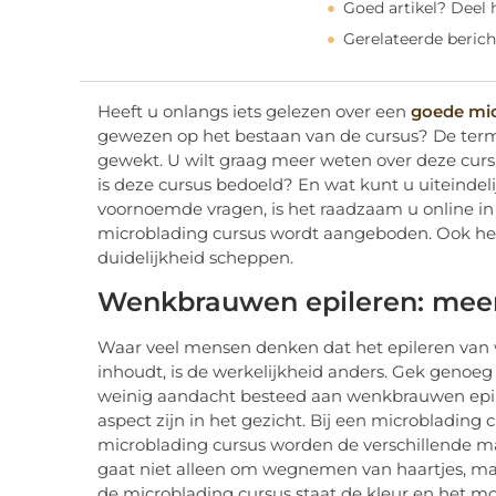
Goed artikel? Deel
Gerelateerde berich
Heeft u onlangs iets gelezen over een
goede mic
gewezen op het bestaan van de cursus? De term 
gewekt. U wilt graag meer weten over deze curs
is deze cursus bedoeld? En wat kunt u uiteinde
voornoemde vragen, is het raadzaam u online in
microblading cursus wordt aangeboden. Ook het
duidelijkheid scheppen.
Wenkbrauwen epileren: meer
Waar veel mensen denken dat het epileren van
inhoudt, is de werkelijkheid anders. Gek genoeg 
weinig aandacht besteed aan wenkbrauwen epile
aspect zijn in het gezicht. Bij een microblading
microblading cursus worden de verschillende m
gaat niet alleen om wegnemen van haartjes, ma
de microblading cursus staat de kleur en het m