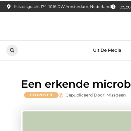
Keizersgracht 174, 1016 DW Amsterdam, Nederland
10:53:
Uit De Media
Een erkende microb
Gepubliceerd Door: Missgeen
BEDRIJVEN