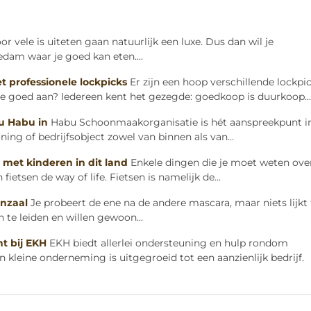
or vele is uiteten gaan natuurlijk een luxe. Dus dan wil je
iedam waar je goed kan eten....
t professionele lockpicks
Er zijn een hoop verschillende lockpi
 je goed aan? Iedereen kent het gezegde: goedkoop is duurkoop...
 u Habu in
Habu Schoonmaakorganisatie is hét aanspreekpunt i
ng of bedrijfsobject zowel van binnen als van...
 met kinderen in dit land
Enkele dingen die je moet weten ove
fietsen de way of life. Fietsen is namelijk de...
nzaal
Je probeert de ene na de andere mascara, maar niets lijkt 
 te leiden en willen gewoon...
t bij EKH
EKH biedt allerlei ondersteuning en hulp rondom
 kleine onderneming is uitgegroeid tot een aanzienlijk bedrijf.