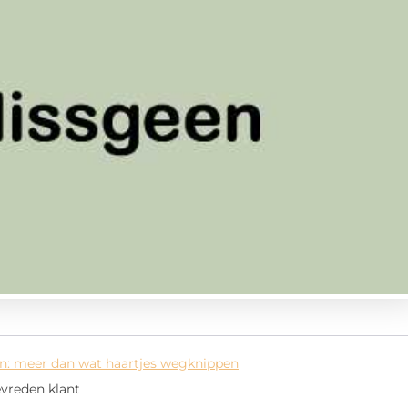
n: meer dan wat haartjes wegknippen
evreden klant