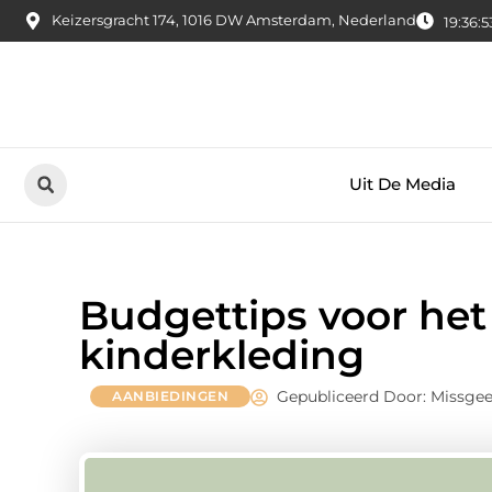
Keizersgracht 174, 1016 DW Amsterdam, Nederland
19:36:5
Uit De Media
Budgettips voor he
kinderkleding
Gepubliceerd Door: Missge
AANBIEDINGEN