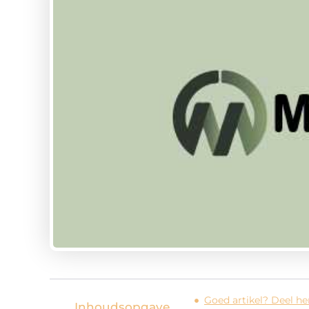
Goed artikel? Deel h
Inhoudsopgave