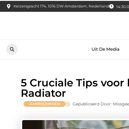
Keizersgracht 174, 1016 DW Amsterdam, Nederland
14:30:1
Uit De Media
5 Cruciale Tips voo
Radiator
Gepubliceerd Door: Missge
AANBIEDINGEN