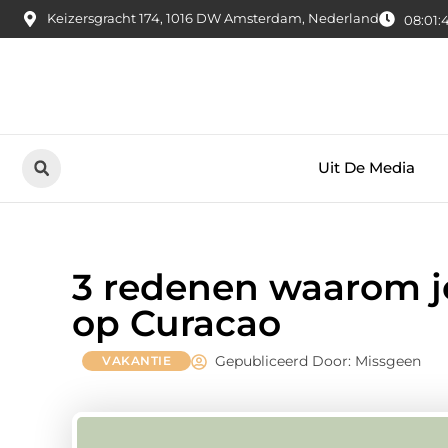
Keizersgracht 174, 1016 DW Amsterdam, Nederland
08:01:
Uit De Media
3 redenen waarom j
op Curacao
Gepubliceerd Door: Missgeen
VAKANTIE