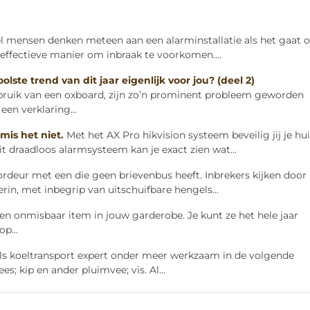
l mensen denken meteen aan een alarminstallatie als het gaat
effectieve manier om inbraak te voorkomen....
ste trend van dit jaar eigenlijk voor jou? (deel 2)
ebruik van een oxboard, zijn zo’n prominent probleem geworden
een verklaring...
mis het niet.
Met het AX Pro hikvision systeem beveilig jij je hui
t draadloos alarmsysteem kan je exact zien wat...
deur met een die geen brievenbus heeft. Inbrekers kijken door
rin, met inbegrip van uitschuifbare hengels...
 een onmisbaar item in jouw garderobe. Je kunt ze het hele jaar
p...
als koeltransport expert onder meer werkzaam in de volgende
s; kip en ander pluimvee; vis. Al...