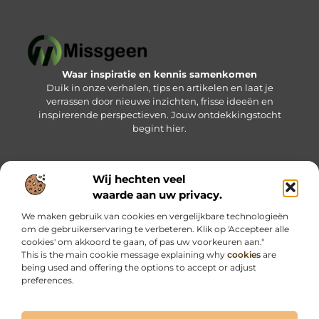
Waar inspiratie en kennis samenkomen
Duik in onze verhalen, tips en artikelen en laat je
verrassen door nieuwe inzichten, frisse ideeën en
inspirerende perspectieven. Jouw ontdekkingstocht
begint hier.
Wij hechten veel
Bericht categorie
waarde aan uw privacy.
We maken gebruik van cookies en vergelijkbare technologieën
om de gebruikerservaring te verbeteren. Klik op 'Accepteer alle
Onze informatie
cookies' om akkoord te gaan, of pas uw voorkeuren aan."
This is the main cookie message explaining why
cookies
are
Kwalitatieve backlinks: jouw sleutel tot betere online vindbaarheid
Geld verdienen via internet: haal het maximale uit jouw online kansen
being used and offering the options to accept or adjust
preferences.